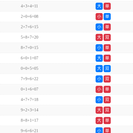
4+3+4=11
大
单
2+0+6=08
小
单
2+7+6=15
小
单
5+8+7=20
大
双
8+7+0=15
小
单
6+0+1=07
大
单
0+0+5=05
大
双
7+9+6=22
小
双
0+1+6=07
小
单
4+7+7=18
小
双
9+2+3=14
大
双
8+8+1=17
大
单
9+6+6=21
小
单