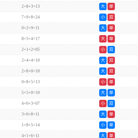
2+8+3=13
大
单
7+9+8=24
小
双
0+2+9=11
大
单
8+5+4=17
大
单
2+1+2=05
小
双
2+4+4=10
大
双
2+8+0=10
大
双
0+8+5=13
小
单
5+5+0=10
大
单
4+0+3=07
小
双
3+0+8=11
大
单
1+8+5=14
小
单
4+1+6=11
大
单