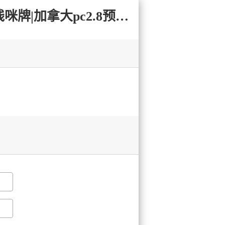
在线预测 -G28.cc 加拿大2.8-在线结果|加拿大2.8在线|加拿大在线咪牌|加拿大pc2.8预测-在线预测|加拿大2.8在线预测_火热优质的预测网站!