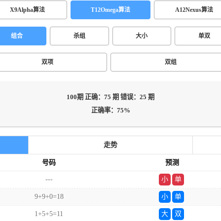
X9Alpha算法
T12Omega算法
A12Nexus算法
组合
杀组
大小
单双
双项
双组
100期 正确：75 期 错误：25 期
正确率：75%
走势
号码
预测
---
小
单
9+9+0=18
小
单
1+5+5=11
大
双