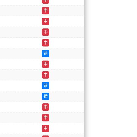
中
中
中
中
错
中
中
错
错
中
中
中