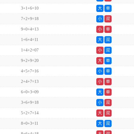
3+1+6=10
大
单
7+2+9=18
小
双
9+0+4=13
小
单
1+6+4=11
大
双
1+4+2=07
小
双
9+2+9=20
大
单
4+5+7=16
小
单
2+4+7=13
小
单
6+0+3=09
大
单
3+6+9=18
小
双
5+2+7=14
大
双
8+0+3=11
大
双
8+6+4=18
大
双