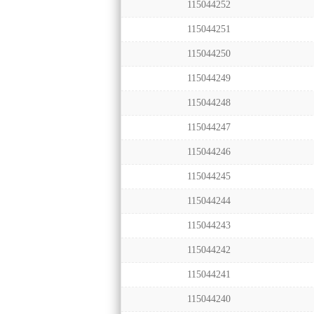
115044252
115044251
115044250
115044249
115044248
115044247
115044246
115044245
115044244
115044243
115044242
115044241
115044240