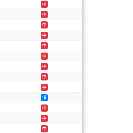
中
中
中
中
中
中
中
中
中
错
中
中
中