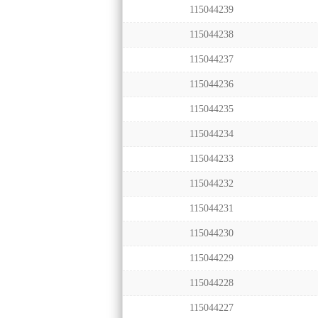
115044239
115044238
115044237
115044236
115044235
115044234
115044233
115044232
115044231
115044230
115044229
115044228
115044227