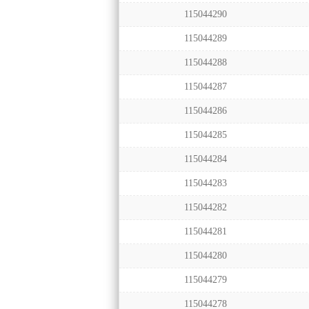
115044290
115044289
115044288
115044287
115044286
115044285
115044284
115044283
115044282
115044281
115044280
115044279
115044278