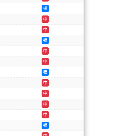
错
中
中
错
中
中
错
中
中
中
中
错
中