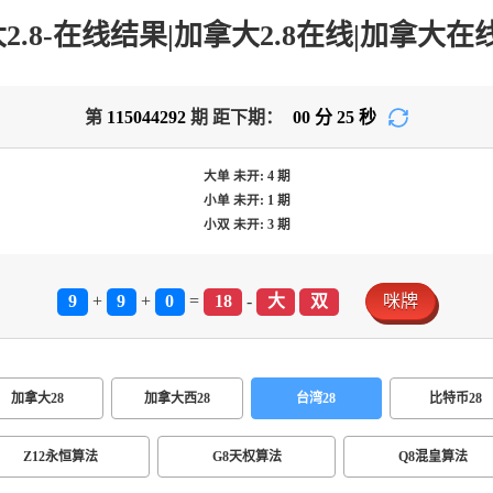
第
115044292
期 距下期：
00
分
25
秒
大单
未开:
4
期
小单
未开:
1
期
小双
未开:
3
期
9
+
9
+
0
=
18
-
大
双
咪牌
加拿大28
加拿大西28
台湾28
比特币28
Z12永恒算法
G8天权算法
Q8混皇算法